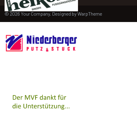
© 2026 Your Company. Designed by
WarpTheme