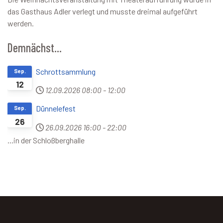
das Gasthaus Adler verlegt und musste dreimal aufgeführt
werden.
Demnächst...
Schrottsammlung
Sep.
12
12.09.2026
08:00
-
12:00
Dünnelefest
Sep.
26
26.09.2026
16:00
-
22:00
...in der Schloßberghalle