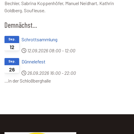
Bechler, Sabrina Koppenhöfer, Manuel Neidhart, Kathrin
Goldberg. Soufleuse.
Demnächst...
Schrottsammlung
Sep.
12
12.09.2026
08:00
-
12:00
Dünnelefest
Sep.
26
26.09.2026
16:00
-
22:00
...in der Schloßberghalle