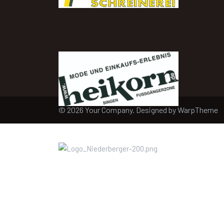
© 2026 Your Company. Designed by
WarpTheme