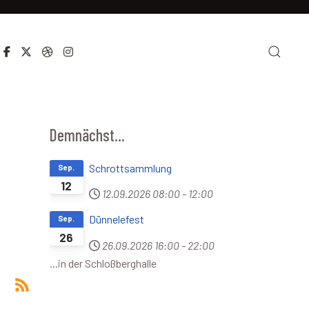
Demnächst...
Schrottsammlung
Sep.
12
12.09.2026
08:00
-
12:00
Dünnelefest
Sep.
26
26.09.2026
16:00
-
22:00
...in der Schloßberghalle