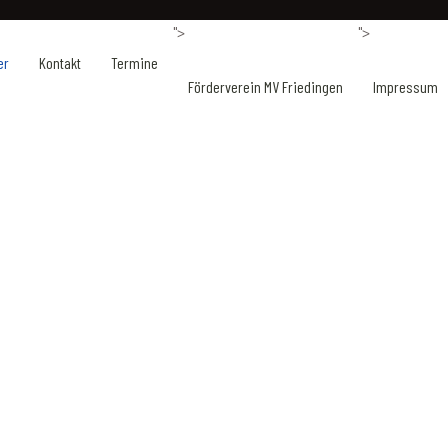
">
">
er
Kontakt
Termine
Förderverein MV Friedingen
Impressum