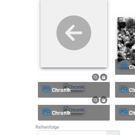
C
Chronik
C
Chronik
C
Reihenfolge