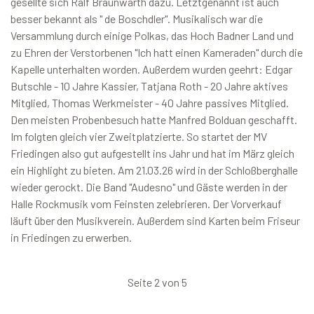
gesellte sich Ralf Braunwarth dazu. Letztgenannt ist auch
besser bekannt als " de Boschdler". Musikalisch war die
Versammlung durch einige Polkas, das Hoch Badner Land und
zu Ehren der Verstorbenen "Ich hatt einen Kameraden" durch die
Kapelle unterhalten worden. Außerdem wurden geehrt: Edgar
Butschle - 10 Jahre Kassier, Tatjana Roth - 20 Jahre aktives
Mitglied, Thomas Werkmeister - 40 Jahre passives Mitglied.
Den meisten Probenbesuch hatte Manfred Bolduan geschafft.
Im folgten gleich vier Zweitplatzierte. So startet der MV
Friedingen also gut aufgestellt ins Jahr und hat im März gleich
ein Highlight zu bieten. Am 21.03.26 wird in der Schloßberghalle
wieder gerockt. Die Band "Audesno" und Gäste werden in der
Halle Rockmusik vom Feinsten zelebrieren. Der Vorverkauf
läuft über den Musikverein. Außerdem sind Karten beim Friseur
in Friedingen zu erwerben.
Seite 2 von 5