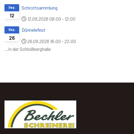
Schrottsammlung
Sep.
12
12.09.2026
08:00
-
12:00
Dünnelefest
Sep.
26
26.09.2026
16:00
-
22:00
...in der Schloßberghalle