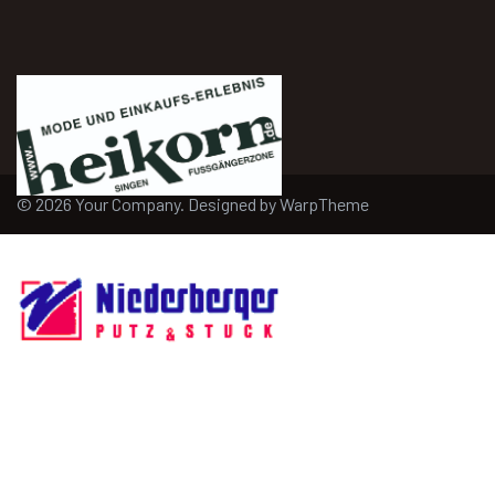
© 2026 Your Company. Designed by
WarpTheme