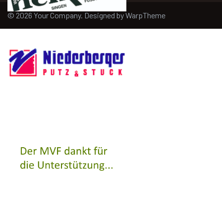
© 2026 Your Company. Designed by
WarpTheme